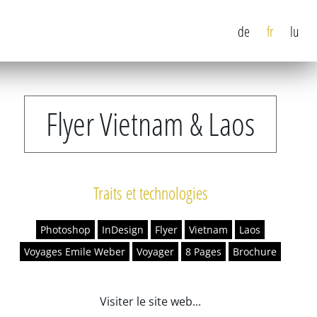
de
fr
lu
Flyer Vietnam & Laos
Traits et technologies
Photoshop
InDesign
Flyer
Vietnam
Laos
Voyages Emile Weber
Voyager
8 Pages
Brochure
Visiter le site web...