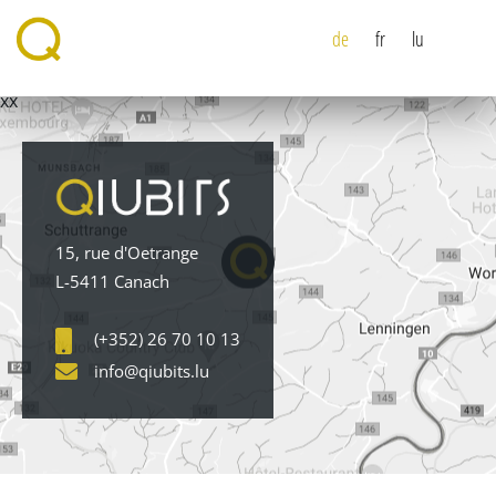
de
fr
lu
xx
15, rue d'Oetrange
L-5411 Canach
(+352) 26 70 10 13
info@qiubits.lu